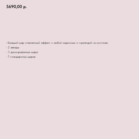
5690,00
р.
Заказать сейчас
• большой шар стеклянный эффект с любой надписью и гирляндой из кисточек
• 2 звезды
• 3 хромированных шара
• 7 стандартных шаров