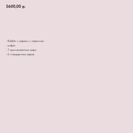
5600,00
р.
Заказать сейчас
• Bubble с шарами и надписью
• цифра
• 3 хромированных шара
• 6 стандартных шаров