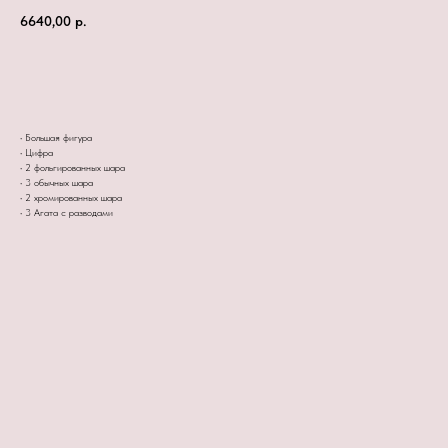
6640,00
р.
Заказать сейчас
• Большая фигура
• Цифра
• 2 фольгированных шара
• 3 обычных шара
• 2 хромированных шара
• 3 Агата с разводами